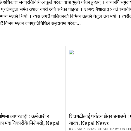
ि अधिकांश जनप्रतिनिधि आफूले गरेका वाचा भुल्ने गरेका हुन्छन् । वाचासँगै समुदा
ने प्रतिबद्धता समेत ख्याल नगरी अघि सरेका पाइन्छ । २०७९ बैशाख ३० गते स्थानी
म्पन्न भएकाे थियाे । त्यस लगत्तै पालिकाकाे विभिन्न तहकाे नेतृत्व तय भयाे । त्यसै
र्दै विजय भएका जनप्रतिनिधिले समुदायमा गरेका…
श
हिनामै
डाकाे
्कृष्ट
र्य,
epal
ews
ाणमा लापरवाही : कर्मचारी र
शिवगढीलाई पर्यटन क्षेत्र बनाउने : म
का पदाधिकारीकै मिलेमतो, Nepal
यादव, Nepal News
BY RAM ABATAR CHAUDHARY ON FE