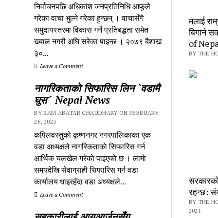
निर्वाचनपछि अधिकांश जनप्रतिनिधि आफूले
गरेका वाचा भुल्ने गरेका हुन्छन् । वाचासँगै
मलाई राम्र
समुदायस्तरमा विकास गर्ने प्रतिबद्धता समेत
बिगार्न सक
ख्याल नगरी अघि सरेका पाइन्छ । २०७९ बैशाख
of Nepa
३०...
BY THE H
Leave a Comment
नागरिकताकाे सिफारिस लिन `वडामै
घुस´ Nepal News
BY RAM ABATAR CHAUDHARY ON FEBRUARY
26, 2023
कपिलवस्तुकाे कृष्णनगर नगरपालिकाका एक
वडा अध्यक्षले नागरिकताकाे सिफारिस गर्न
आर्थिक चलखेल गरेकाे पाइएकाे छ । लामाे
समयदेखि सेवाग्राही सिफारिस गर्न वडा
सरकारकाे 
कार्यालय धाइरहँदा वडा अध्यक्षले...
रहन्छ: स
Leave a Comment
BY THE H
2021
सहकारीलाई आयआर्जनसँग