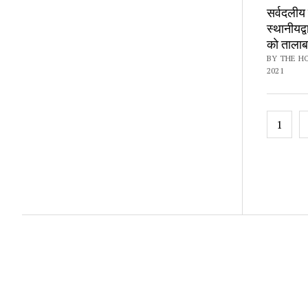
सर्वदलीय 
स्थानीयद्
काे ताला
BY THE H
2021
Posts
1
pagin