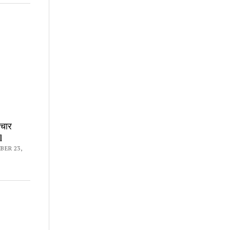
पचार
l
BER 23,